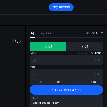
সাইন আপ করুন
di
কিনুন
বিক্রয় করুন
লিমিট অর্ডার
হ্যাঁ
0¢
না
0¢
প্রাইস
পাওয়া যাচ্ছে
0.00
USDT
শেয়ার
-100
-10
+10
+100
লগ ইন করুন/সাইন আপ করুন
ফি রেট
Maker
0%
Taker
0%