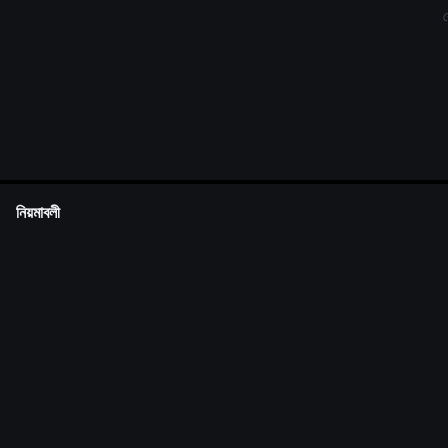
ক
নিয়মাবলী