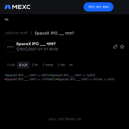
সাইন আপ করুন
সব
L
প্রেডিকশন মার্কেট
/
SpaceX IPO ___ দ্বারা?
SpaceX IPO ___ দ্বারা?
$0
2027-01-01 00:59
1 ঘণ্টা
6 ঘণ্টা
1 দিন
1 সপ্তাহ
1 মাস
সব
SpaceX IPO ___ দ্বারা?-৩১ মার্চ
0%
SpaceX IPO ___ দ্বারা?-৩০ জুন
0%
SpaceX IPO ___ দ্বারা?-৩০ সেপ্টেম্বর
0%
SpaceX IPO ___ দ্বারা?-৩১ ডিসেম্বর, ২০২৬
0%
কোনও ডেটা বিদ্যমান নেই