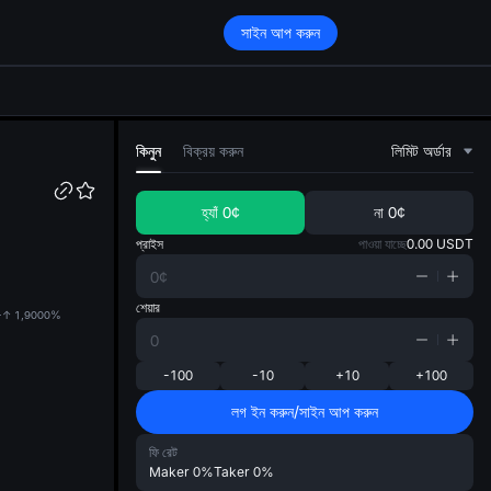
সাইন আপ করুন
di
কিনুন
বিক্রয় করুন
লিমিট অর্ডার
হ্যাঁ
0¢
না
0¢
প্রাইস
পাওয়া যাচ্ছে
0.00
USDT
শেয়ার
?-↑ 1,900
0%
-100
-10
+10
+100
লগ ইন করুন/সাইন আপ করুন
ফি রেট
Maker
0%
Taker
0%